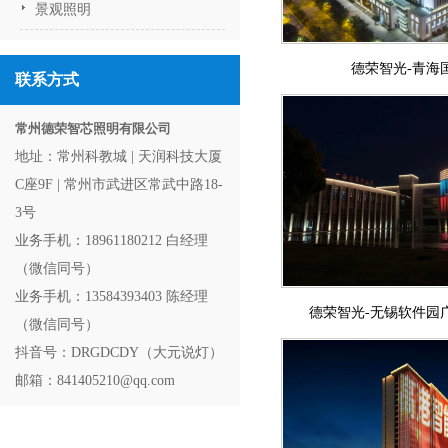
景观照明
德荣智光-青海
联系方式
常州德荣智芯照明有限公司
地址：常州科教城 | 天润科技大厦
C座9F | 常州市武进区常武中路18-
3号
业务手机：18961180212 白经理
（微信同号）
业务手机：13584393403 陈经理
德荣智光-无锡软件园
（微信同号）
抖音号：DRGDCDY（大元说灯）
邮箱：841405210@qq.com